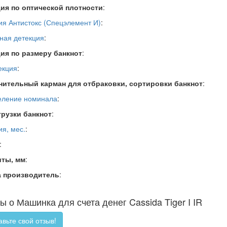
ия по оптической плотности
:
ия Антистокс (Спецэлемент И)
:
ная детекция
:
ия по размеру банкнот
:
екция
:
ительный карман для отбраковки, сортировки банкнот
:
ление номинала
:
грузки банкнот
:
ия, мес.
:
:
иты, мм
:
а производитель
:
 о Машинка для счета денег Cassida Tiger I IR
вьте свой отзыв!