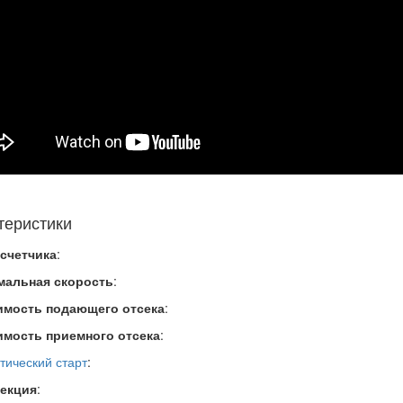
теристики
счетчика
:
мальная скорость
:
имость подающего отсека
:
мость приемного отсека
:
тический старт
:
текция
: