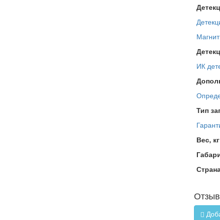
Детекц
Детекц
Магнит
Детекц
ИК дет
Дополн
Опреде
Тип за
Гарант
Вес, кг
Габар
Стран
Отзывы
Доба