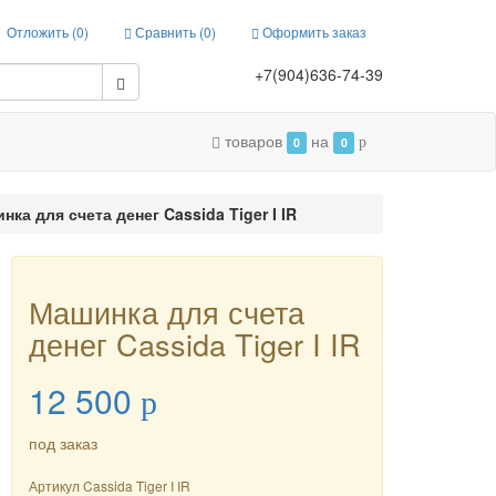
Отложить (
0
)
Сравнить (
0
)
Оформить заказ
+7(904)636-74-39
товаров
на
0
0
p
ка для счета денег Cassida Tiger I IR
Машинка для счета
денег Cassida Tiger I IR
12 500
p
под заказ
Артикул
Cassida Tiger I IR