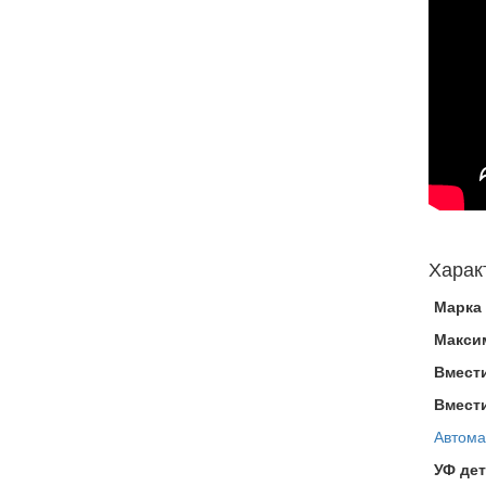
Харак
Марка 
Макси
Вмест
Вмести
Автома
УФ де