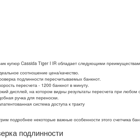
чик купюр Cassida Tiger I IR обладает следующими преимуществам
деальное соотношение цена/качество.
роверка подлинности пересчитываемых банкнот.
корость пересчета - 1200 банкнот в минуту.
ркий дисплей, на котором видны результаты пересчета при любом 
добная ручка для переноски.
апатентованная система доступа к тракту
рим подробнее некоторые важные особенности этого счетчика бан
ерка подлинности