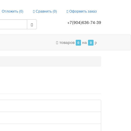
Отложить (
0
)
Сравнить (
0
)
Оформить заказ
+7(904)636-74-39
товаров
на
0
0
p